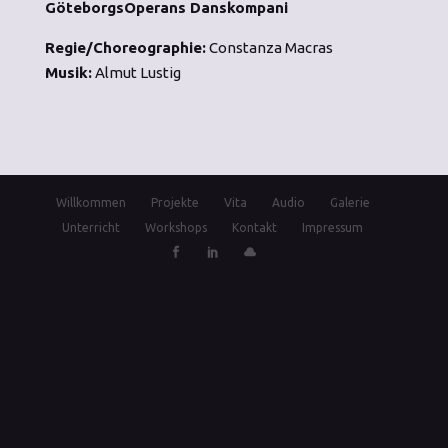
GöteborgsOperans Danskompani
Regie/Choreographie:
Constanza Macras
Musik:
Almut Lustig
Willkommen
Projekte
Vita
Audio
Galerie
Unterricht
Workshops
Kontakt
Impressum