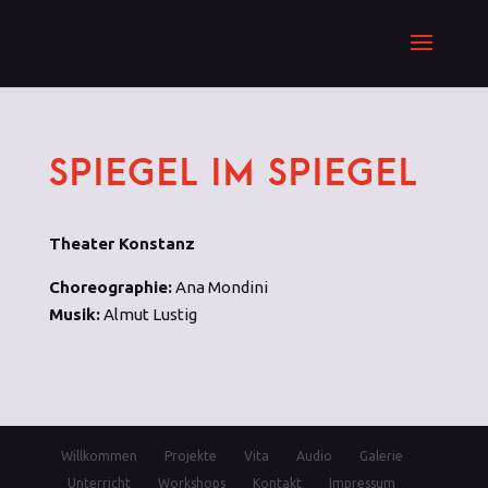
SPIEGEL IM SPIEGEL
Theater Konstanz
Choreographie:
Ana Mondini
Musik:
Almut Lustig
Willkommen
Projekte
Vita
Audio
Galerie
Unterricht
Workshops
Kontakt
Impressum